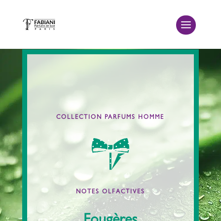
COLLECTION PARFUMS HOMME
Orientales, Ambrées
Orientaux
Fraîches
NOTES OLFACTIVES
Chyprées
Fougères