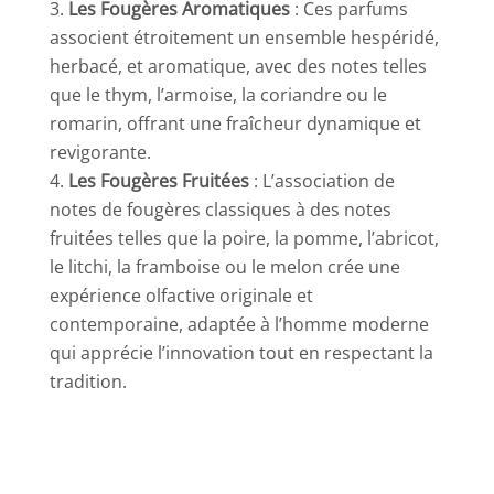
Les Fougères Aromatiques
: Ces parfums
associent étroitement un ensemble hespéridé,
herbacé, et aromatique, avec des notes telles
que le thym, l’armoise, la coriandre ou le
romarin, offrant une fraîcheur dynamique et
revigorante.
Les Fougères Fruitées
: L’association de
notes de fougères classiques à des notes
fruitées telles que la poire, la pomme, l’abricot,
le litchi, la framboise ou le melon crée une
expérience olfactive originale et
contemporaine, adaptée à l’homme moderne
qui apprécie l’innovation tout en respectant la
tradition.
Les parfums fougères sont un choix privilégié
pour les hommes qui cherchent à exprimer
leur virilité et leur raffinement, offrant un