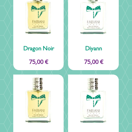
Dragon Noir
Diyann
75,00
€
75,00
€