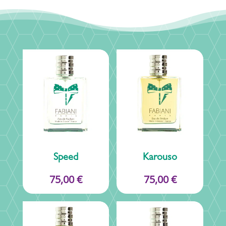
Speed
Karouso
75,00
€
75,00
€