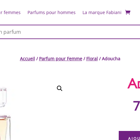
ur femmes
Parfums pour hommes
La marque Fabiani
Accueil
/
Parfum pour Femme
/
Floral
/ Adoucha
A
7
AJO