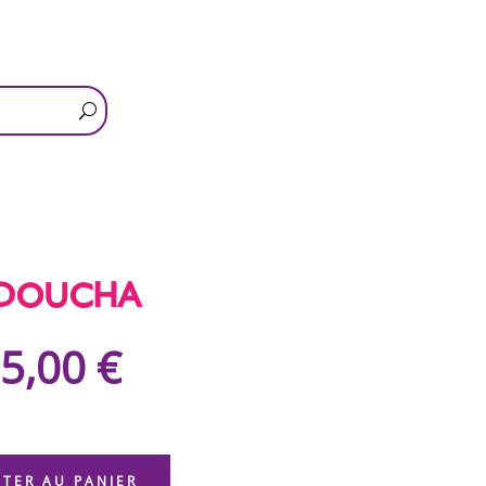
doucha
5,00
€
QUANTITÉ
DE
UTER AU PANIER