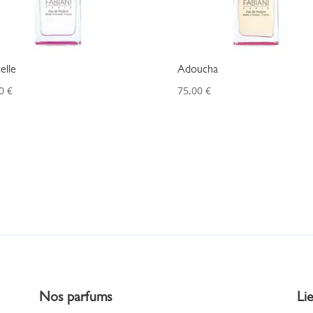
elle
Adoucha
00
€
75,00
€
Nos parfums
Lie