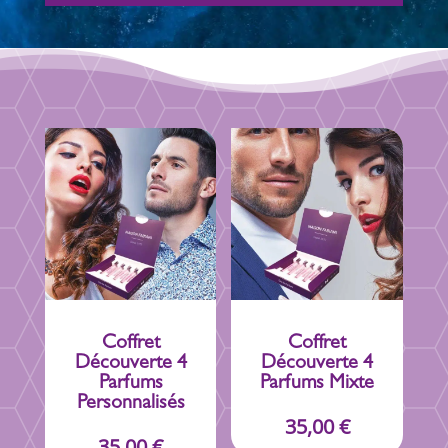
Hespéridés
Fruitées
Florales
Boisés
Frais
Coffret
Coffret
Découverte 4
Découverte 4
Parfums
Parfums Mixte
Personnalisés
35,00
€
35,00
€