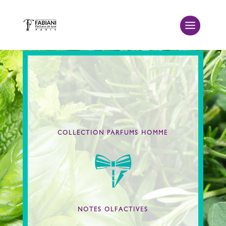
COLLECTION PARFUMS HOMME
Orientales, Ambrées
Orientaux
Fraîches
NOTES OLFACTIVES
Chyprées
Fougères