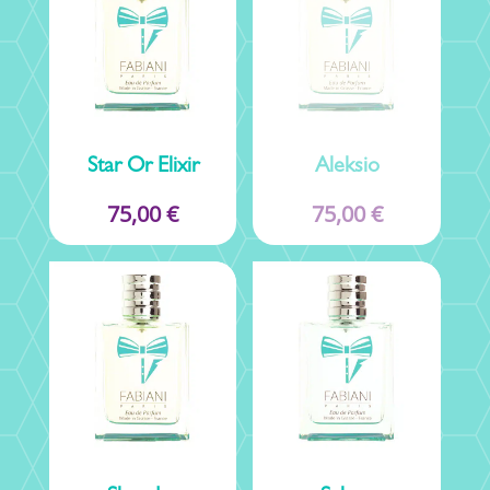
Star Or Elixir
Aleksio
75,00
€
75,00
€