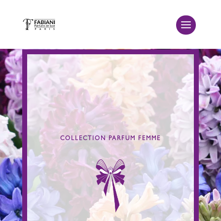
COLLECTION PARFUM FEMME
Orientales, Ambrées
Orientaux
Fraîches
Chyprées
Fougères