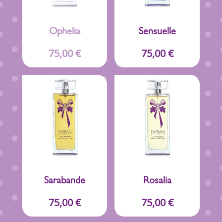
Ophelia
Sensuelle
75,00
€
75,00
€
Sarabande
Rosalia
75,00
€
75,00
€