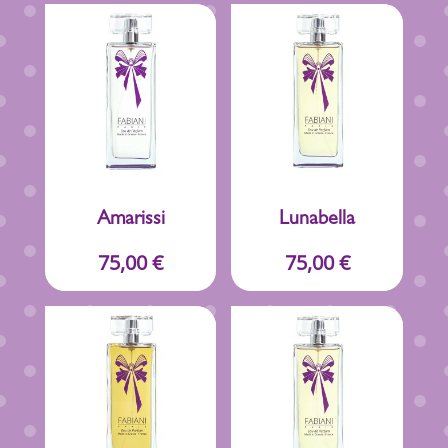
Amarissi
Lunabella
75,00
€
75,00
€