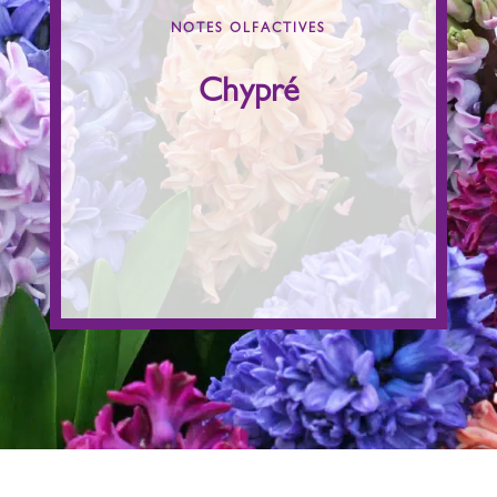
NOTES OLFACTIVES
Hespéridés
Fruitées
Chypré
Florales
Boisés
Frais