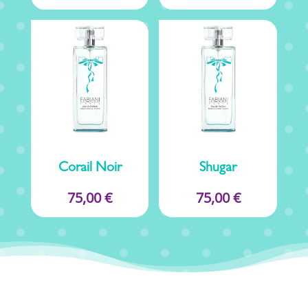
Corail Noir
Shugar
75,00
€
75,00
€