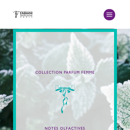
COLLECTION PARFUM FEMME
Orientales, Ambrées
Orientaux
Fraîches
Chyprées
Fougères
NOTES OLFACTIVES