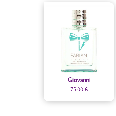
Giovanni
75,00
€