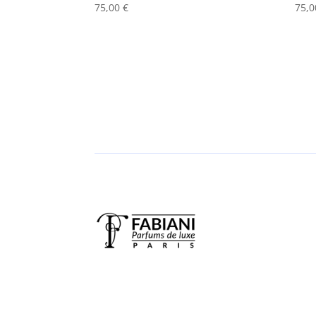
75,00
€
75,