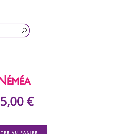
Néméa
5,00
€
QUANTITÉ
DE
UTER AU PANIER