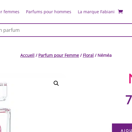
ur femmes
Parfums pour hommes
La marque Fabiani
Accueil
/
Parfum pour Femme
/
Floral
/ Néméa
7
AJO