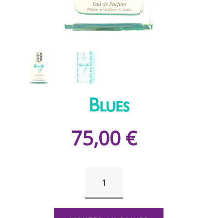
Blues
75,00
€
QUANTITÉ
DE
BLUES