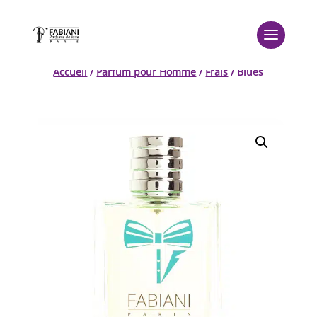
Accueil
/
Parfum pour Homme
/
Frais
/ Blues