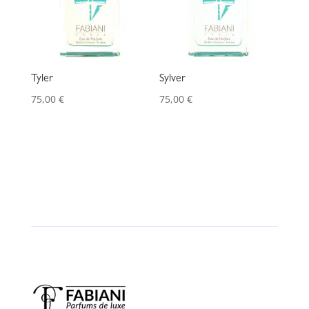
Tyler
Sylver
75,00
€
75,00
€