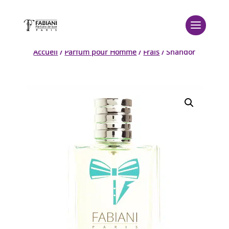
Accueil
/
Parfum pour Homme
/
Frais
/ Shandor