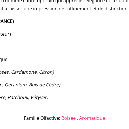
à l’homme contemporain qui apprécie l’élégance et la subtili
 à laisser une impression de raffinement et de distinction.
RANCE)
ateur)
ique
oses, Cardamone, Citron)
n, Géranium, Bois de Cèdre)
e, Patchouli, Vétyver)
Famille Olfactive
:
Boisée
,
Aromatique