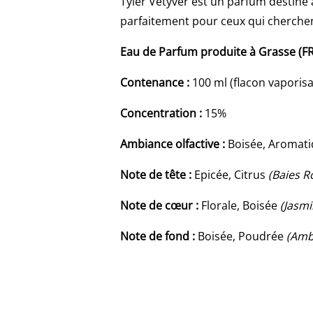
Tyler Vétyver est un parfum destiné 
parfaitement pour ceux qui cherchent
Eau de Parfum produite à Grasse (F
Contenance :
100 ml (flacon vaporis
Concentration :
15%
Ambiance olfactive :
Boisée, Aromat
Note de tête :
Epicée, Citrus
(Baies R
Note de cœur :
Florale, Boisée
(Jasmi
Note de fond :
Boisée, Poudrée
(Ambr