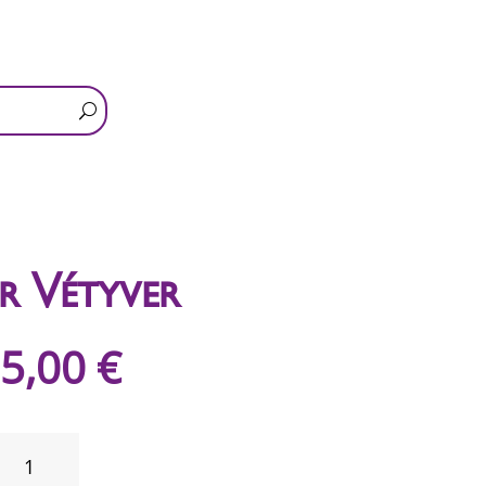
r Vétyver
5,00
€
QUANTITÉ
DE