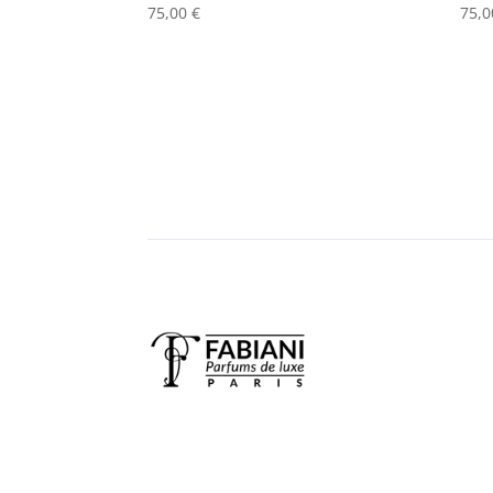
75,00
€
75,