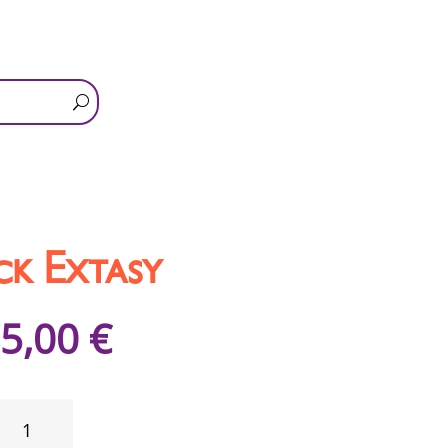
ck Extasy
5,00
€
QUANTITÉ
DE