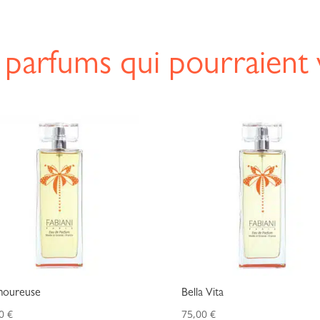
 parfums qui pourraient 
moureuse
Bella Vita
00
€
75,00
€