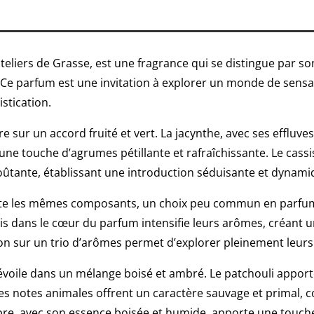
ateliers de Grasse, est une fragrance qui se distingue par s
es. Ce parfum est une invitation à explorer un monde de sens
istication.
re sur un accord fruité et vert. La jacynthe, avec ses effluv
une touche d’agrumes pétillante et rafraîchissante. Le cassi
ûtante, établissant une introduction séduisante et dynami
te les mêmes composants, un choix peu commun en parfumer
is dans le cœur du parfum intensifie leurs arômes, créant u
ion sur un trio d’arômes permet d’explorer pleinement leurs
dévoile dans un mélange boisé et ambré. Le patchouli appor
 les notes animales offrent un caractère sauvage et primal,
e, avec son essence boisée et humide, apporte une touche f