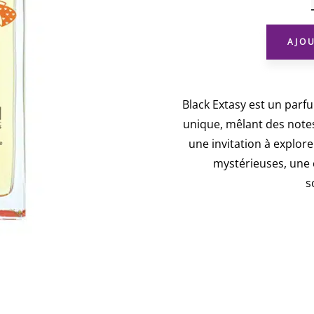
AJO
Black Extasy est un parf
unique, mêlant des notes 
une invitation à explor
mystérieuses, une c
s