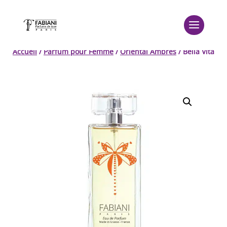
Accueil
/
Parfum pour Femme
/
Oriental Ambrés
/ Bella Vita