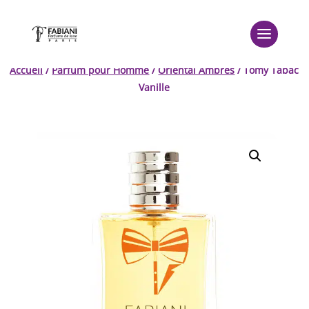
Accueil
/
Parfum pour Homme
/
Oriental Ambrés
/ Tomy Tabac
Vanille