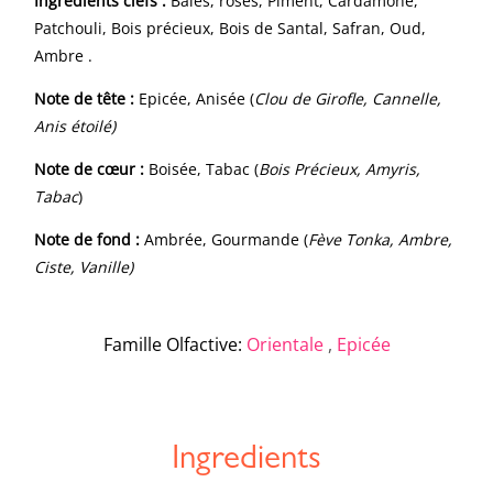
Ingrédients clefs :
Baies, roses, Piment, Cardamone,
Patchouli, Bois précieux, Bois de Santal, Safran, Oud,
Ambre .
Note de tête :
Epicée, Anisée (
Clou de Girofle, Cannelle,
Anis étoilé)
Note de cœur :
Boisée, Tabac (
Bois Précieux, Amyris,
Tabac
)
Note de fond :
Ambrée, Gourmande (
Fève Tonka, Ambre,
Ciste, Vanille)
Famille Olfactive
:
Orientale
,
Epicée
Ingredients