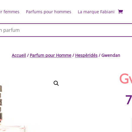
ur femmes
Parfums pour hommes
La marque Fabiani
Accueil
/
Parfum pour Homme
/
Hespéridés
/ Gwendan
G
7