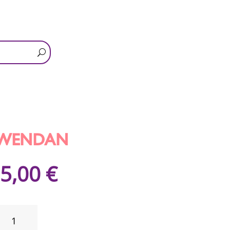
wendan
5,00
€
QUANTITÉ
DE